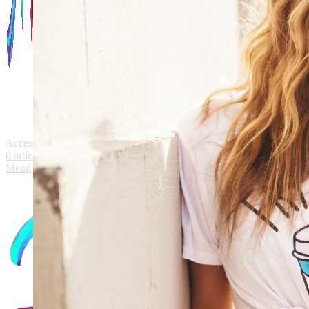
Acceso / Registro
0
artículos
/
0.00
€
Menú