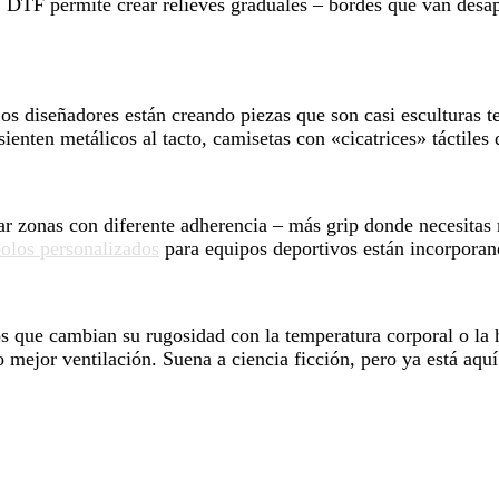
 DTF permite crear relieves graduales – bordes que van desa
os diseñadores están creando piezas que son casi esculturas t
enten metálicos al tacto, camisetas con «cicatrices» táctiles q
ar zonas con diferente adherencia – más grip donde necesitas m
olos personalizados
para equipos deportivos están incorporan
os que cambian su rugosidad con la temperatura corporal o l
ejor ventilación. Suena a ciencia ficción, pero ya está aquí