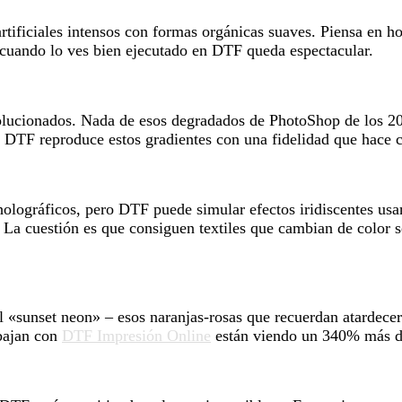
rtificiales intensos con formas orgánicas suaves. Piensa en 
 cuando lo ves bien ejecutado en DTF queda espectacular.
olucionados. Nada de esos degradados de PhotoShop de los 20
l DTF reproduce estos gradientes con una fidelidad que hace c
olográficos, pero DTF puede simular efectos iridiscentes usan
. La cuestión es que consiguen textiles que cambian de color 
 «sunset neon» – esos naranjas-rosas que recuerdan atardecere
abajan con
DTF Impresión Online
están viendo un 340% más de