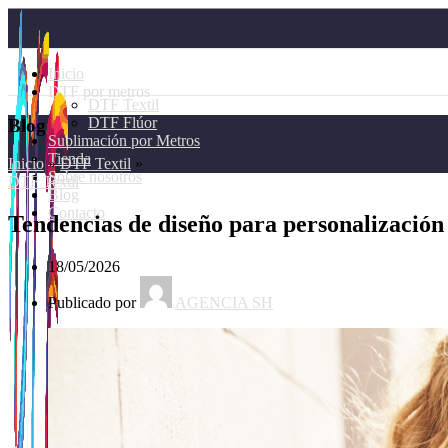
Inicio
DTF por metros
DTF Textil
DTF Flúor
Blog
Sublimación por Metros
Tienda
Inicio
»
DTF Textil
»
Sobre nosotros
DTF Textil
Blog
Contacto
Tendencias de diseño para personalización
18/05/2026
Publicado por
AGENCIA SH