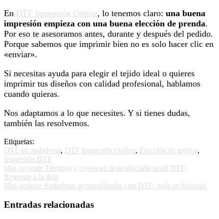
En
DTF Impresión Online
, lo tenemos claro:
una buena
impresión empieza con una buena elección de prenda
.
Por eso te asesoramos antes, durante y después del pedido.
Porque sabemos que imprimir bien no es solo hacer clic en
«enviar».
Si necesitas ayuda para elegir el tejido ideal o quieres
imprimir tus diseños con calidad profesional, hablamos
cuando quieras.
Nos adaptamos a lo que necesites. Y si tienes dudas,
también las resolvemos.
Etiquetas:
DTF en sudaderas
,
DTF Impresión Online
,
Elección de tejidos
,
Impresión DTF
Mas reciente
Tiempos y costes en la producción textil DTF
Regresar a la lista
Mas antiguo
Sudaderas personalizadas con DTF: guía profesional
Entradas relacionadas