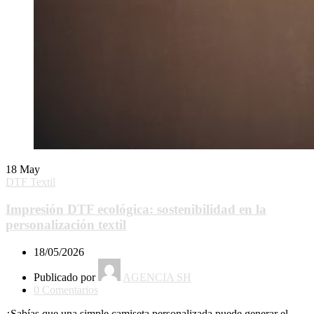
18
May
DTF Textil
Impresión DTF ecológica: sostenibilidad en la
personalización textil
18/05/2026
Publicado por
AGENCIA SH
0
Comentarios
¿Sabías que una simple camiseta personalizada puede generar el