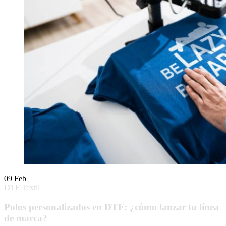
09
Feb
DTF Textil
Polos personalizados en DTF: ¿cómo lanzar tu línea
de marca?