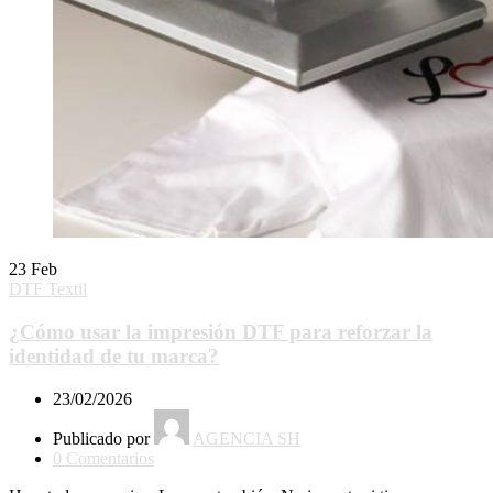
23
Feb
DTF Textil
¿Cómo usar la impresión DTF para reforzar la
identidad de tu marca?
23/02/2026
Publicado por
AGENCIA SH
0
Comentarios