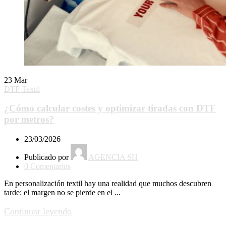
23
Mar
DTF Textil
¿Cómo calcular costes y optimizar tiradas con DTF
por metros?
23/03/2026
Publicado por
AGENCIA SH
0
Comentarios
En personalización textil hay una realidad que muchos descubren
tarde: el margen no se pierde en el ...
Continuar leyendo