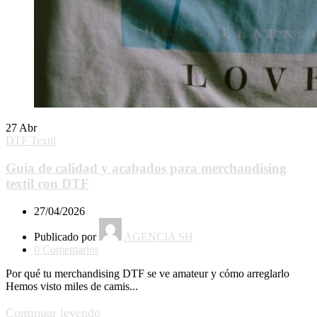
27
Abr
DTF Textil
Guía de calidad y acabados para merchandising
textil con DTF
27/04/2026
Publicado por
AGENCIA SH
0
Comentarios
Por qué tu merchandising DTF se ve amateur y cómo arreglarlo
Hemos visto miles de camis...
Continuar leyendo