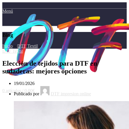
Menú
Blog
Inicio
»
DTF Textil
»
DTF Textil
Elección de tejidos para DTF en
sudaderas: mejores opciones
19/01/2026
0
artículos
/
0.00
€
Publicado por
DTF impresion online