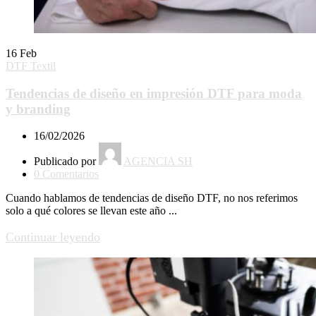
16
Feb
DTF Textil
Tendencias de diseño en impresión DTF para moda
y branding
16/02/2026
Publicado por
AGENCIA SH
0
Comentarios
Cuando hablamos de tendencias de diseño DTF, no nos referimos
solo a qué colores se llevan este año ...
Continuar leyendo