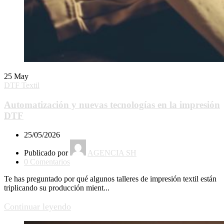
25
May
DTF Textil
Automatización y nuevas tecnologías en la impresión
DTF
25/05/2026
Publicado por
AGENCIA SH
0
Comentarios
Te has preguntado por qué algunos talleres de impresión textil están
triplicando su producción mient...
Continuar leyendo