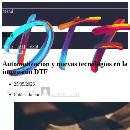
Menú
Blog
Inicio
»
DTF Textil
»
DTF Textil
Automatización y nuevas tecnologías en la
impresión DTF
25/05/2026
0
artículos
/
0.00
€
Publicado por
AGENCIA SH