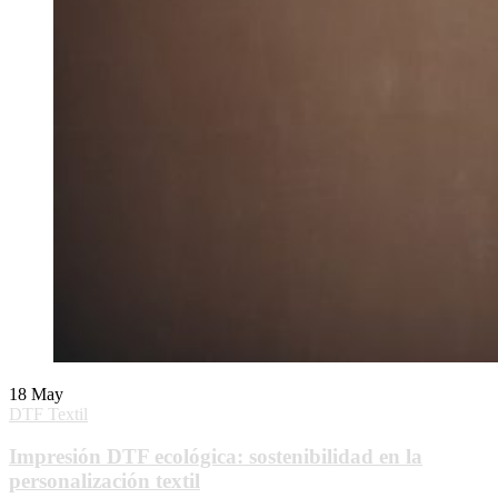
18
May
DTF Textil
Impresión DTF ecológica: sostenibilidad en la
personalización textil