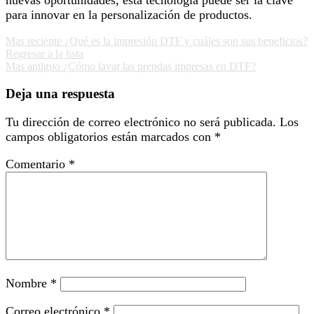
nuevas oportunidades, esta tecnología puede ser la clave
para innovar en la personalización de productos.
Mas reciente
¿Qué es la impresión DTF y cuáles son sus beneficios?
Regresar a la lista
Mas antiguo
¿Cómo lavar las prendas impresas en DTF?
Deja una respuesta
Tu dirección de correo electrónico no será publicada.
Los
campos obligatorios están marcados con
*
Comentario
*
Nombre
*
Correo electrónico
*