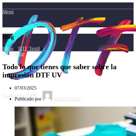
Menú
Blog
Inicio
»
DTF Textil
»
DTF Textil
Todo lo que tienes que saber sobre la
impresión DTF UV
07/03/2025
0
artículos
/
0.00
€
Publicado por
SEBASTIAN