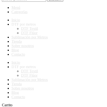
Menú
Categorías
Inicio
DTF por metros
DTF Textil
DTF Flúor
Sublimación por Metros
Tienda
Sobre nosotros
Blog
Contacto
Inicio
DTF por metros
DTF Textil
DTF Flúor
Sublimación por Metros
Tienda
Sobre nosotros
Blog
Contacto
Carrito