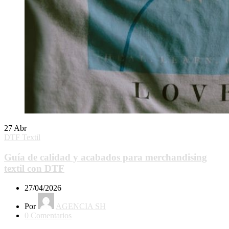
27
Abr
DTF Textil
Guía de calidad y acabados para merchandising
textil con DTF
27/04/2026
Por
AGENCIA SH
0
Comentarios