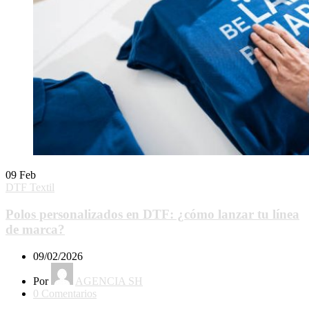
09
Feb
DTF Textil
Polos personalizados en DTF: ¿cómo lanzar tu línea
de marca?
09/02/2026
Por
AGENCIA SH
0
Comentarios