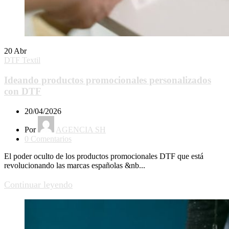
20
Abr
DTF Textil
Ideando productos promocionales personalizados
con DTF
20/04/2026
Por
AGENCIA SH
0
Comentarios
El poder oculto de los productos promocionales DTF que está
revolucionando las marcas españolas &nb...
Continuar leyendo