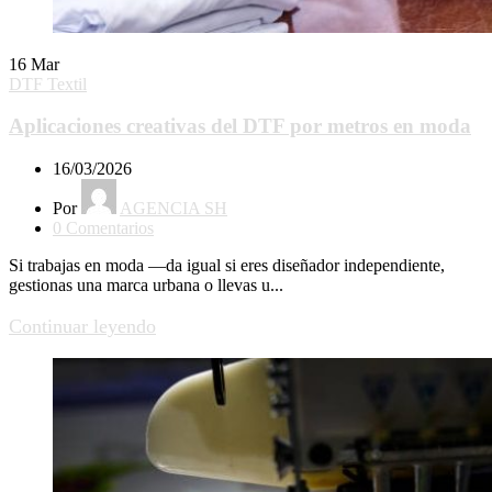
16
Mar
DTF Textil
Aplicaciones creativas del DTF por metros en moda
16/03/2026
Por
AGENCIA SH
0
Comentarios
Si trabajas en moda —da igual si eres diseñador independiente,
gestionas una marca urbana o llevas u...
Continuar leyendo