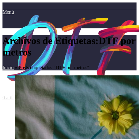
Menú
Archivos de Etiquetas:DTF por
metros
Inicio
»
Posts etiquetados "DTF por metros"
0
artículos
/
0.00
€