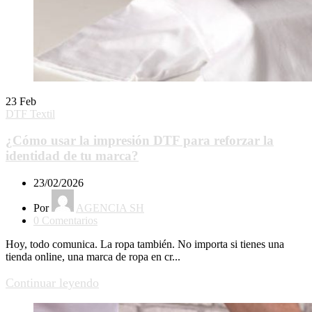
23
Feb
DTF Textil
¿Cómo usar la impresión DTF para reforzar la
identidad de tu marca?
23/02/2026
Por
AGENCIA SH
0
Comentarios
Hoy, todo comunica. La ropa también. No importa si tienes una
tienda online, una marca de ropa en cr...
Continuar leyendo