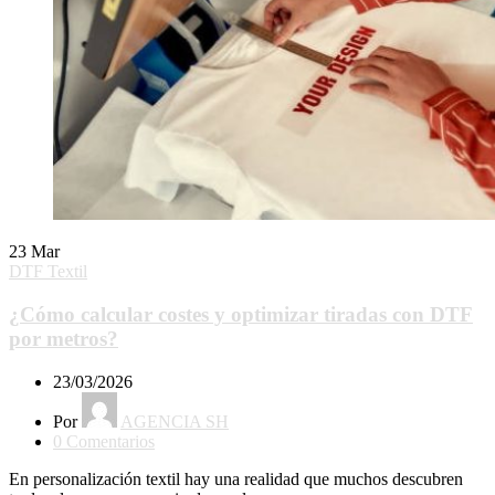
23
Mar
DTF Textil
¿Cómo calcular costes y optimizar tiradas con DTF
por metros?
23/03/2026
Por
AGENCIA SH
0
Comentarios
En personalización textil hay una realidad que muchos descubren